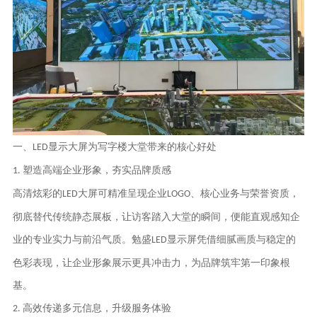
一、
显示大屏为写字楼大堂带来的核心好处
LED
塑造高端企业形象，夯实品牌质感
1.
高清炫彩的
大屏可精准呈现企业
、核心业务与荣誉资质，
LED
LOGO
彻底替代传统静态展板，让访客踏入大堂的瞬间，便能直观感知企
业的专业实力与前沿气质。
勉盛
显示屏凭借细腻画质与稳定的
LED
色彩表现，让企业形象展示更具冲击力，为品牌筑牢第一印象根
基。
高效传递多元信息，升级服务体验
2.